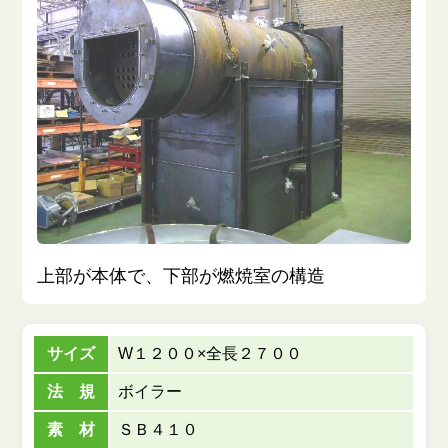
採用情報
新着情報
お問い合わせ
個人情報保護方針
サイトマップ
上部が本体で、下部が燃焼室の構造
サイズ
W１２００×全長２７００
法 規
ボイラー
素 材
ＳＢ４１０