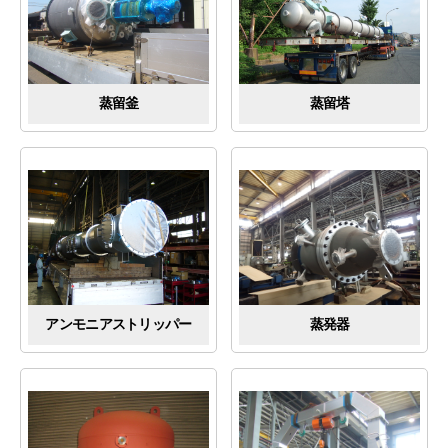
蒸留釜
蒸留塔
アンモニアストリッパー
蒸発器