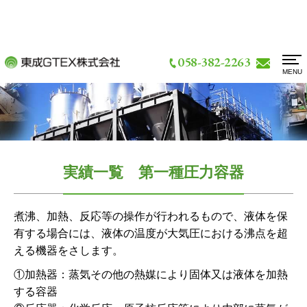
058-382-2263
MENU
お問い合わせ
新着情報
アクセス
技術情報・検査体制
実績一覧 第一種圧力容器
設備情報
煮沸、加熱、反応等の操作が行われるもので、液体を保
実績紹介一覧
有する場合には、液体の温度が大気圧における沸点を超
える機器をさします。
会社概要
①加熱器：蒸気その他の熱媒により固体又は液体を加熱
する容器
よくあるご質問