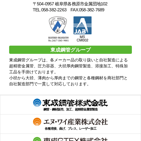
〒504-0957 岐阜県各務原市金属団地102
TEL.058-382-2263 FAX.058-382-7689
東成鋼管グループ
東成鋼管グループは、各メーカー品の取り扱いと自社製造による
超精密金属管、圧力容器、大径厚肉鋼管製造、溶接加工、特殊加
工品を手掛けております。
小径から大径、薄肉から厚肉までの鋼管と各種鋼材を商社部門と
自社製造部門で一貫して対応しております。
鋼管・鋼材販売、加工、超精密金属管製造
各種溶接、曲げ、プレス、レーザー加工