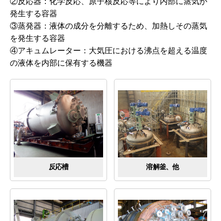
②反応器：化学反応、原子核反応等により内部に蒸気が
発生する容器
採用情報
③蒸発器：液体の成分を分離するため、加熱しその蒸気
を発生する容器
新着情報
④アキュムレーター：大気圧における沸点を超える温度
の液体を内部に保有する機器
お問い合わせ
個人情報保護方針
サイトマップ
溶解釜、他
反応槽