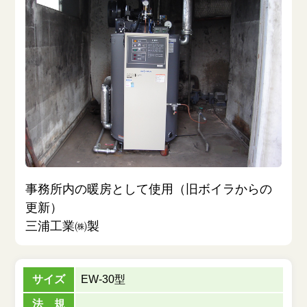
採用情報
新着情報
お問い合わせ
個人情報保護方針
サイトマップ
事務所内の暖房として使用（旧ボイラからの
更新）
三浦工業㈱製
サイズ
EW-30型
法 規