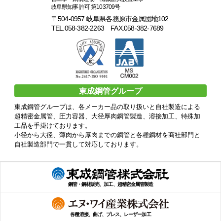
岐阜県知事 許可 第103709号
〒504-0957 岐阜県各務原市金属団地102
TEL.058-382-2263 FAX.058-382-7689
東成鋼管グループ
東成鋼管グループは、各メーカー品の取り扱いと自社製造による
超精密金属管、圧力容器、大径厚肉鋼管製造、溶接加工、特殊加
工品を手掛けております。
小径から大径、薄肉から厚肉までの鋼管と各種鋼材を商社部門と
自社製造部門で一貫して対応しております。
鋼管・鋼材販売、加工、超精密金属管製造
各種溶接、曲げ、プレス、レーザー加工