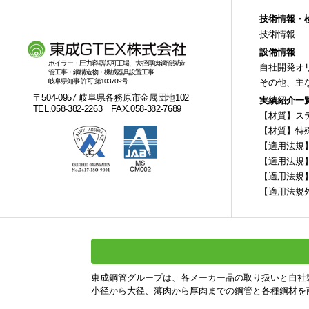
技術情報・
技術情報
設備情報
ボイラー・圧力容器認可工場、大径厚肉鋼管製造
自社開発オ
管工事・鋼構造物・機械器具設置工事
岐阜県知事 許可 第103709号
その他、主
〒504-0957 岐阜県各務原市金属団地102
実績紹介一
TEL.058-382-2263 FAX.058-382-7689
【材質】ス
【材質】特
【適用法規
【適用法規
【適用法規
【適用法規
東成鋼管グループは、各メーカー品の取り扱いと自社
小径から大径、薄肉から厚肉までの鋼管と各種鋼材を