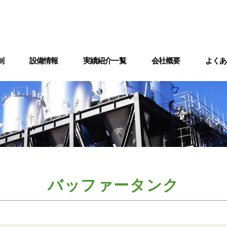
制
設備情報
実績紹介一覧
会社概要
よくあ
備
術情報
熱交換器製造設備
検査
バッファータンク