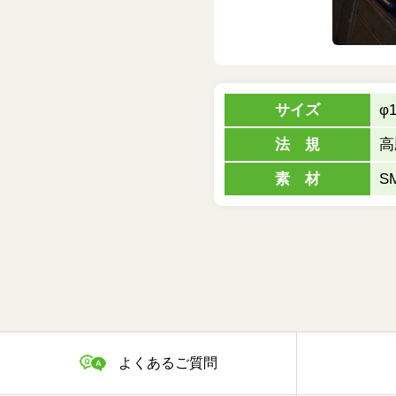
サイズ
φ1
法 規
高
素 材
S
よくあるご質問