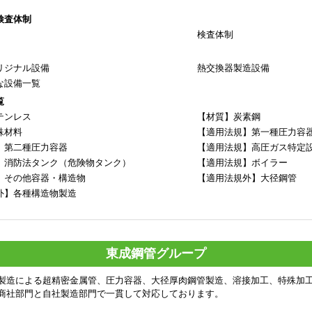
検査体制
検査体制
リジナル設備
熱交換器製造設備
な設備一覧
覧
テンレス
【材質】炭素鋼
殊材料
【適用法規】第一種圧力容
】第二種圧力容器
【適用法規】高圧ガス特定
】消防法タンク（危険物タンク）
【適用法規】ボイラー
】その他容器・構造物
【適用法規外】大径鋼管
外】各種構造物製造
東成鋼管グループ
製造による超精密金属管、圧力容器、大径厚肉鋼管製造、溶接加工、特殊加
商社部門と自社製造部門で一貫して対応しております。