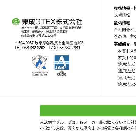
技術情報・
技術情報
設備情報
ボイラー・圧力容器認可工場、大径厚肉鋼管製造
自社開発オ
管工事・鋼構造物・機械器具設置工事
岐阜県知事 許可 第103709号
その他、主
〒504-0957 岐阜県各務原市金属団地102
実績紹介一
TEL.058-382-2263 FAX.058-382-7689
【材質】ス
【材質】特
【適用法規
【適用法規
【適用法規
【適用法規
東成鋼管グループは、各メーカー品の取り扱いと自社
小径から大径、薄肉から厚肉までの鋼管と各種鋼材を