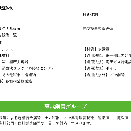
検査体制
検査体制
リジナル設備
熱交換器製造設備
な設備一覧
覧
テンレス
【材質】炭素鋼
殊材料
【適用法規】第一種圧力容
】第二種圧力容器
【適用法規】高圧ガス特定
】消防法タンク（危険物タンク）
【適用法規】ボイラー
】その他容器・構造物
【適用法規外】大径鋼管
外】各種構造物製造
東成鋼管グループ
製造による超精密金属管、圧力容器、大径厚肉鋼管製造、溶接加工、特殊加
商社部門と自社製造部門で一貫して対応しております。