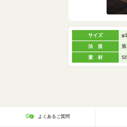
サイズ
φ1
法 規
第
素 材
S
よくあるご質問