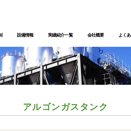
制
設備情報
実績紹介一覧
会社概要
よくあ
備
術情報
熱交換器製造設備
検査
アルゴンガスタンク